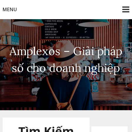
Skip
MENU
to
content
Amplexos – Giải pháp
số cho doanh nghiệp
Tìm Kiếm