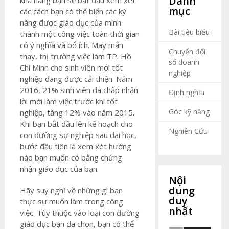
Danh
khả năng bạn sẽ bắt đầu xem xét
mục
các cách bạn có thể biến các kỹ
năng được giáo dục của mình
Bài tiêu biểu
thành một công việc toàn thời gian
có ý nghĩa và bổ ích. May mắn
Chuyển đổi
thay, thị trường việc làm TP. Hồ
số doanh
Chí Minh cho sinh viên mới tốt
nghiệp
nghiệp đang được cải thiện. Năm
2016, 21% sinh viên đã chấp nhận
Định nghĩa
lời mời làm việc trước khi tốt
Góc kỹ năng
nghiệp, tăng 12% vào năm 2015.
Khi bạn bắt đầu lên kế hoạch cho
Nghiên Cứu
con đường sự nghiệp sau đại học,
bước đầu tiên là xem xét hướng
nào bạn muốn có bằng chứng
nhận giáo dục của bạn.
Nội
dung
Hãy suy nghĩ về những gì bạn
duy
thực sự muốn làm trong công
nhất
việc. Tùy thuộc vào loại con đường
giáo dục bạn đã chọn, bạn có thể