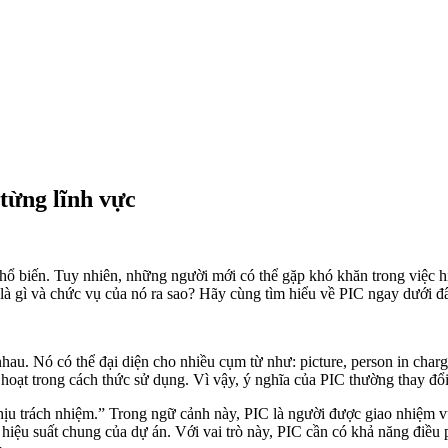
từng lĩnh vực
 phổ biến. Tuy nhiên, những người mới có thể gặp khó khăn trong việc 
à gì và chức vụ của nó ra sao? Hãy cùng tìm hiểu về PIC ngay dưới đ
 nhau. Nó có thể đại diện cho nhiều cụm từ như: picture, person in cha
 hoạt trong cách thức sử dụng. Vì vậy, ý nghĩa của PIC thường thay đổ
 chịu trách nhiệm.” Trong ngữ cảnh này, PIC là người được giao nhiệm 
 hiệu suất chung của dự án. Với vai trò này, PIC cần có khả năng điều 