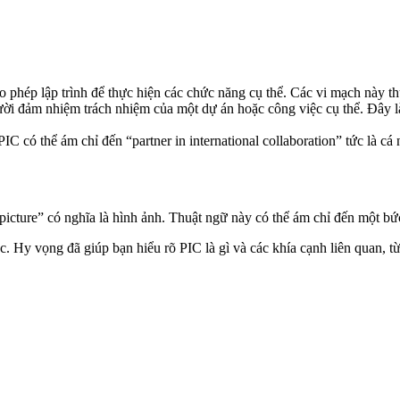
o phép lập trình để thực hiện các chức năng cụ thể. Các vi mạch này th
ười đảm nhiệm trách nhiệm của một dự án hoặc công việc cụ thể. Đây là
PIC có thể ám chỉ đến “partner in international collaboration” tức là 
“picture” có nghĩa là hình ảnh. Thuật ngữ này có thể ám chỉ đến một bứ
ệc. Hy vọng đã giúp bạn hiểu rõ PIC là gì và các khía cạnh liên quan, 