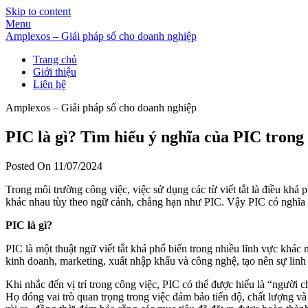
Skip to content
Menu
Amplexos – Giải pháp số cho doanh nghiệp
Trang chủ
Giới thiệu
Liên hệ
Amplexos – Giải pháp số cho doanh nghiệp
PIC là gì? Tìm hiểu ý nghĩa của PIC trong 
Posted On 11/07/2024
Trong môi trường công việc, việc sử dụng các từ viết tắt là điều khá
khác nhau tùy theo ngữ cảnh, chẳng hạn như PIC. Vậy PIC có nghĩa l
PIC là gì?
PIC là một thuật ngữ viết tắt khá phổ biến trong nhiều lĩnh vực khác
kinh doanh, marketing, xuất nhập khẩu và công nghệ, tạo nên sự linh
Khi nhắc đến vị trí trong công việc, PIC có thể được hiểu là “người
Họ đóng vai trò quan trọng trong việc đảm bảo tiến độ, chất lượng và