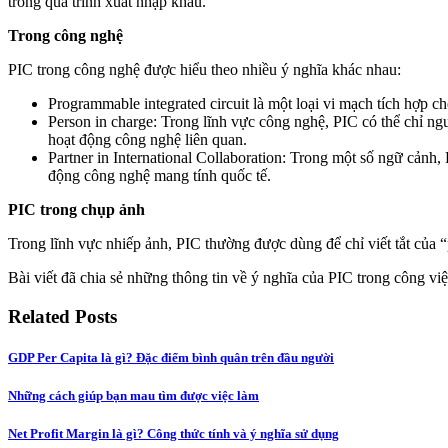
trong quá trình xuất nhập khẩu.
Trong công nghệ
PIC trong công nghệ được hiểu theo nhiều ý nghĩa khác nhau:
Programmable integrated circuit là một loại vi mạch tích hợp ch
Person in charge: Trong lĩnh vực công nghệ, PIC có thể chỉ ng
hoạt động công nghệ liên quan.
Partner in International Collaboration: Trong một số ngữ cảnh, 
động công nghệ mang tính quốc tế.
PIC trong chụp ảnh
Trong lĩnh vực nhiếp ảnh, PIC thường được dùng để chỉ viết tắt của 
Bài viết đã chia sẻ những thông tin về ý nghĩa của PIC trong công vi
Related Posts
GDP Per Capita là gì? Đặc điểm bình quân trên đầu người
Những cách giúp bạn mau tìm được việc làm
Net Profit Margin là gì? Công thức tính và ý nghĩa sử dụng